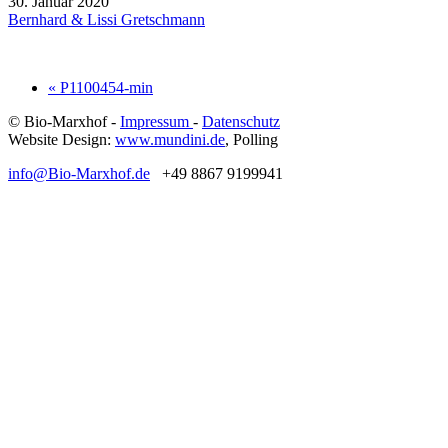
30. Januar 2020
Bernhard & Lissi Gretschmann
« P1100454-min
© Bio-Marxhof -
Impressum
-
Datenschutz
Website Design:
www.mundini.de
, Polling
info@Bio-Marxhof.de
+49 8867 9199941