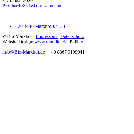
31. Januar 2020
Bernhard & Lissi Gretschmann
« 2019-10 Marxhof-04138
© Bio-Marxhof -
Impressum
-
Datenschutz
Website Design:
www.mundini.de
, Polling
info@Bio-Marxhof.de
+49 8867 9199941