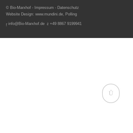
© Bio-Marxhof -
Impressum
-
Datenschutz
Website Design:
www.mundini.de
, Polling
info@Bio-Marxhof.de
+49 8867 9199941