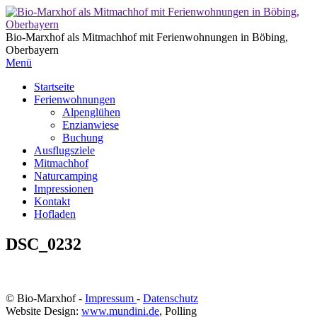
Bio-Marxhof als Mitmachhof mit Ferienwohnungen in Böbing,
Oberbayern
Menü
Startseite
Ferienwohnungen
Alpenglühen
Enzianwiese
Buchung
Ausflugsziele
Mitmachhof
Naturcamping
Impressionen
Kontakt
Hofladen
DSC_0232
© Bio-Marxhof -
Impressum
-
Datenschutz
Website Design:
www.mundini.de
, Polling