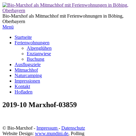
Bio-Marxhof als Mitmachhof mit Ferienwohnungen in Böbing,
Oberbayern
Menü
Startseite
Ferienwohnungen
Alpenglühen
Enzianwiese
Buchung
Ausflugsziele
Mitmachhof
Naturcamping
Impressionen
Kontakt
Hofladen
2019-10 Marxhof-03859
© Bio-Marxhof -
Impressum
-
Datenschutz
Website Design:
www.mundini.de
, Polling